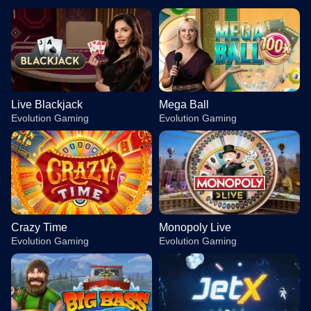
Live Blackjack
Mega Ball
Evolution Gaming
Evolution Gaming
Crazy Time
Monopoly Live
Evolution Gaming
Evolution Gaming