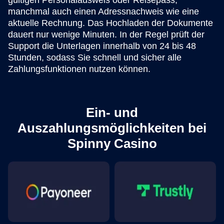
manchmal auch einen Adressnachweis wie eine
aktuelle Rechnung. Das Hochladen der Dokumente
dauert nur wenige Minuten. In der Regel prüft der
Support die Unterlagen innerhalb von 24 bis 48
Stunden, sodass Sie schnell und sicher alle
Zahlungsfunktionen nutzen können.
Ein- und
Auszahlungsmöglichkeiten bei
Spinny Casino