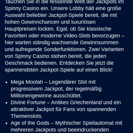
Tauchen Sie in die fesselnde Welt der Jackpots im
Spinny Casino ein. Unsere Lobby hält eine große
Auswahl beliebter Jackpot-Spiele bereit, die mit
hohen Gewinnchancen und luxuriösen
Hauptpreisen locken. Egal, ob Sie klassische
Favoriten oder moderne Video-Slots bevorzugen –
hier warten ständig wachsende Gewinnsummen
und aufregende Sonderfunktionen. Zwei Varianten
von Spinny Casino stehen bereit, die jeden
Geschmack bedienen. Entdecken Sie jetzt die
spannendsten Jackpot-Spiele auf einen Blick!
Mega Moolah – Legendärer Slot mit
progressivem Jackpot, der regelmäßig
Millionengewinne ausschüttet.
Divine Fortune – Antikes Griechenland und ein
attraktiver Jackpot für Fans von spannenden
Themenslots.
Age of the Gods – Mythischer Spielautomat mit
mehreren Jackpots und beeindruckenden