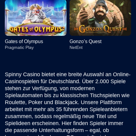
Gates of Olympus
Gonzo’s Quest
Pragmatic Play
NetEnt
Spinny Casino bietet eine breite Auswahl an Online-
Casinospielen für Deutschland. Über 2.000 Spiele
stehen zur Verfügung, von modernen
Spielautomaten bis zu klassischen Tischspielen wie
Live Blackjack
Big Bass Crash
The Dog House
Mega Ball
JetX
Book of Dead
Evolution Gaming
Pragmatic Play
Pragmatic Play
Evolution Gaming
Smartsoft Gaming
Play’n GO
Roulette, Poker und Blackjack. Unsere Plattform
arbeitet mit mehr als 35 führenden Spieleanbietern
zusammen, sodass regelmäßig neue Titel und
Spielideen erscheinen. Hier finden Spieler immer
die passende Unterhaltungsform – egal, ob