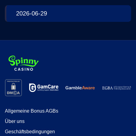
2026-06-29
Allgemeine Bonus AGBs
Über uns
Geschäftsbedingungen