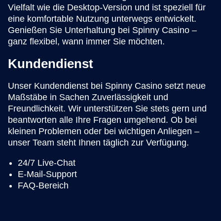
Vielfalt wie die Desktop-Version und ist speziell für
eine komfortable Nutzung unterwegs entwickelt.
Genießen Sie Unterhaltung bei Spinny Casino –
ganz flexibel, wann immer Sie möchten.
Kundendienst
Unser Kundendienst bei Spinny Casino setzt neue
Maßstäbe in Sachen Zuverlässigkeit und
Freundlichkeit. Wir unterstützen Sie stets gern und
beantworten alle Ihre Fragen umgehend. Ob bei
kleinen Problemen oder bei wichtigen Anliegen –
unser Team steht Ihnen täglich zur Verfügung.
24/7 Live-Chat
E-Mail-Support
FAQ-Bereich