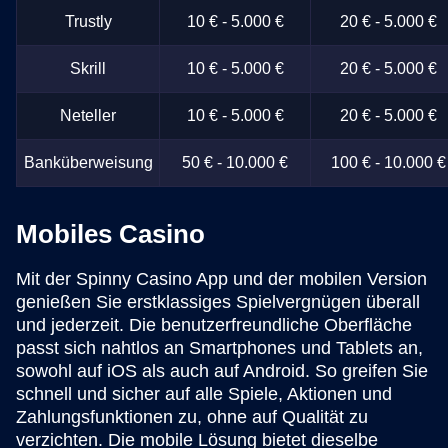
Trustly
10 € - 5.000 €
20 € - 5.000 €
Skrill
10 € - 5.000 €
20 € - 5.000 €
Neteller
10 € - 5.000 €
20 € - 5.000 €
Banküberweisung
50 € - 10.000 €
100 € - 10.000 €
Mobiles Casino
Mit der Spinny Casino App und der mobilen Version
genießen Sie erstklassiges Spielvergnügen überall
und jederzeit. Die benutzerfreundliche Oberfläche
passt sich nahtlos an Smartphones und Tablets an,
sowohl auf iOS als auch auf Android. So greifen Sie
schnell und sicher auf alle Spiele, Aktionen und
Zahlungsfunktionen zu, ohne auf Qualität zu
verzichten. Die mobile Lösung bietet dieselbe