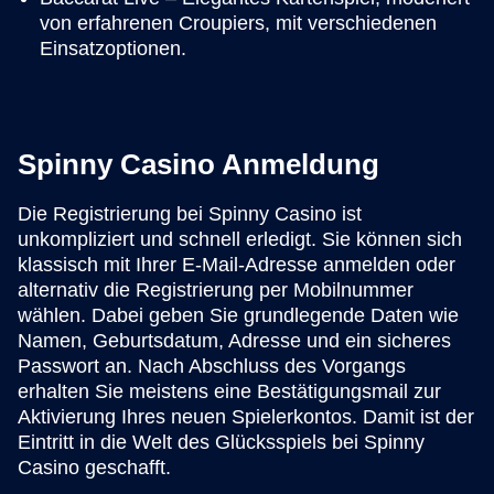
von erfahrenen Croupiers, mit verschiedenen
Einsatzoptionen.
Spinny Casino Anmeldung
Die Registrierung bei Spinny Casino ist
unkompliziert und schnell erledigt. Sie können sich
klassisch mit Ihrer E-Mail-Adresse anmelden oder
alternativ die Registrierung per Mobilnummer
wählen. Dabei geben Sie grundlegende Daten wie
Namen, Geburtsdatum, Adresse und ein sicheres
Passwort an. Nach Abschluss des Vorgangs
erhalten Sie meistens eine Bestätigungsmail zur
Aktivierung Ihres neuen Spielerkontos. Damit ist der
Eintritt in die Welt des Glücksspiels bei Spinny
Casino geschafft.