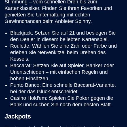
Stimmung – vom schnellen Dreh bis zum
Kartenklassiker. Finden Sie Ihren Favoriten und
genießen Sie Unterhaltung mit echten
Gewinnchancen beim Anbieter Spinny.
Blackjack: Setzen Sie auf 21 und besiegen Sie
den Dealer in diesem beliebten Kartenspiel.
Roulette: Wählen Sie eine Zahl oder Farbe und
erleben Sie Nervenkitzel beim Drehen des
Kessels.
Baccarat: Setzen Sie auf Spieler, Banker oder
Unentschieden – mit einfachen Regeln und
hohen Einsätzen.
Punto Banco: Eine schnelle Baccarat-Variante,
bei der das Glück entscheidet.
Casino Hold'em: Spielen Sie Poker gegen die
Bank und suchen Sie nach dem besten Blatt.
Jackpots